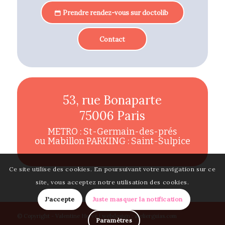
Prendre rendez-vous sur doctolib
Contact
53, rue Bonaparte
75006 Paris
METRO : St-Germain-des-prés
ou Mabillon PARKING : Saint-Sulpice
Ce site utilise des cookies. En poursuivant votre navigation sur ce
site, vous acceptez notre utilisation des cookies.
J'accepte
Juste masquer la notification
© Copyright - Valentine Hervé | webdesign :
atelierguias.com
Paramètres