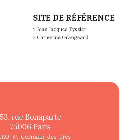
SITE DE RÉFÉRENCE
> Jean Jacques Tyszler
> Catherine Grangeard
53, rue Bonaparte
75006 Paris
RO : St-Germain-des-prés