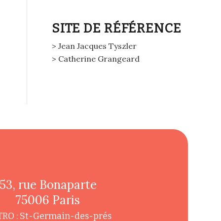
SITE DE RÉFÉRENCE
> Jean Jacques Tyszler
> Catherine Grangeard
53, rue Bonaparte
75006 Paris
RO : St-Germain-des-prés