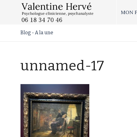
MON 
Blog - A la une
unnamed-17