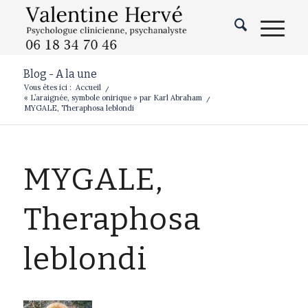
Blog - A la une
Vous êtes ici :
Accueil
/
« L’araignée, symbole onirique » par Karl Abraham
/
MYGALE, Theraphosa leblondi
MYGALE,
Theraphosa
leblondi