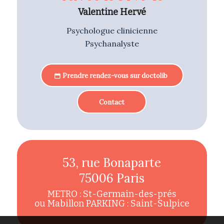
Valentine Hervé
Psychologue clinicienne
Psychanalyste
Prendre rendez-vous sur doctolib
Contact
53, rue Bonaparte
75006 Paris
METRO : St-Germain-des-prés
ou Mabillon PARKING : Saint-Sulpice