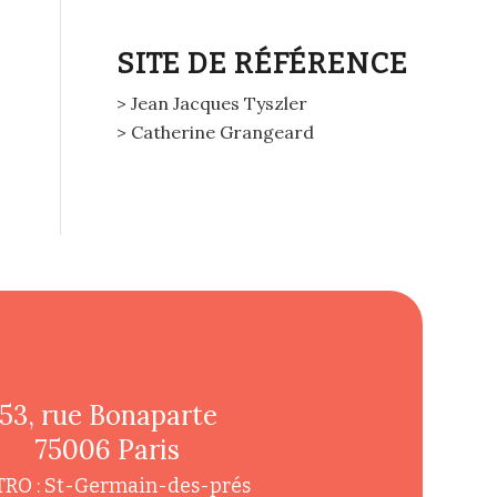
SITE DE RÉFÉRENCE
> Jean Jacques Tyszler
> Catherine Grangeard
53, rue Bonaparte
75006 Paris
RO : St-Germain-des-prés