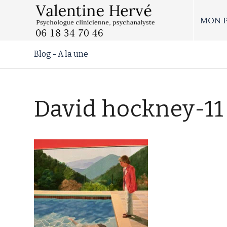
MON 
Blog - A la une
David hockney-11