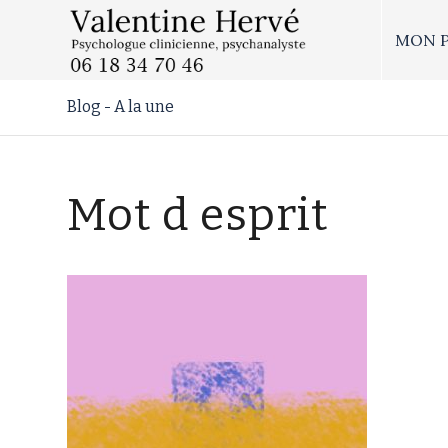
MON 
Blog - A la une
Mot d esprit