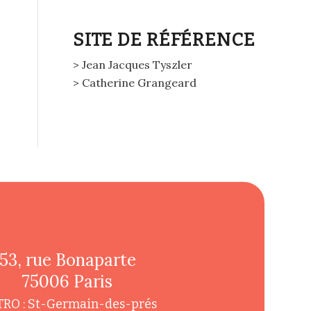
SITE DE RÉFÉRENCE
> Jean Jacques Tyszler
> Catherine Grangeard
53, rue Bonaparte
75006 Paris
RO : St-Germain-des-prés