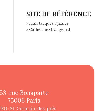
SITE DE RÉFÉRENCE
> Jean Jacques Tyszler
> Catherine Grangeard
53, rue Bonaparte
75006 Paris
RO : St-Germain-des-prés