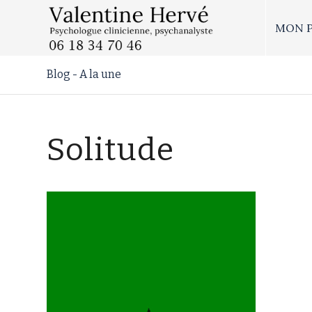
MON 
Blog - A la une
Solitude