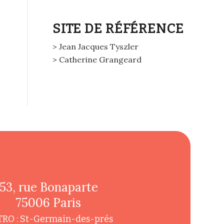
SITE DE RÉFÉRENCE
> Jean Jacques Tyszler
> Catherine Grangeard
53, rue Bonaparte
75006 Paris
RO : St-Germain-des-prés