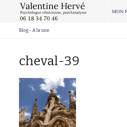
MON 
Blog - A la une
cheval-39