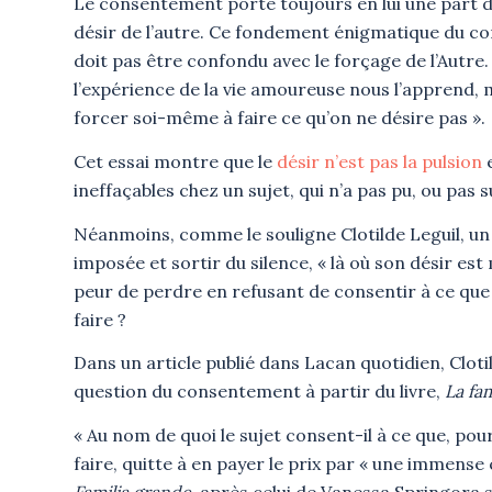
Le consentement porte toujours en lui une part d’é
désir de l’autre. Ce fondement énigmatique du c
doit pas être confondu avec le forçage de l’Autre. 
l’expérience de la vie amoureuse nous l’apprend, m
forcer soi-même à faire ce qu’on ne désire pas ».
Cet essai montre que le
désir n’est pas la pulsion
e
ineffaçables chez un sujet, qui n’a pas pu, ou pas s
Néanmoins, comme le souligne Clotilde Leguil, un s
imposée et sortir du silence, « là où son désir est
peur de perdre en refusant de consentir à ce que 
faire ?
Dans un article publié dans Lacan quotidien, Cloti
question du consentement à partir du livre,
La fa
« Au nom de quoi le sujet consent-il à ce que, pour
faire, quitte à en payer le prix par « une immense c
Familia grande
, après celui de Vanessa Springora 