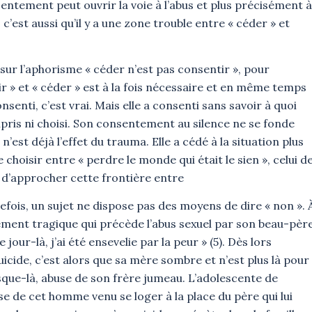
entement peut ouvrir la voie à l’abus et plus précisément à
 c’est aussi qu’il y a une zone trouble entre « céder » et
e sur l’aphorisme « céder n’est pas consentir », pour
r » et « céder » est à la fois nécessaire et en même temps
onsenti, c’est vrai. Mais elle a consenti sans savoir à quoi
ompris ni choisi. Son consentement au silence ne se fonde
n’est déjà l’effet du trauma. Elle a cédé à la situation plus
 choisir entre « perdre le monde qui était le sien », celui d
si d’approcher cette frontière entre
uefois, un sujet ne dispose pas des moyens de dire « non ». 
ment tragique qui précède l’abus sexuel par son beau-pèr
jour-là, j’ai été ensevelie par la peur » (5). Dès lors
uicide, c’est alors que sa mère sombre et n’est plus là pour
usque-là, abuse de son frère jumeau. L’adolescente de
e de cet homme venu se loger à la place du père qui lui