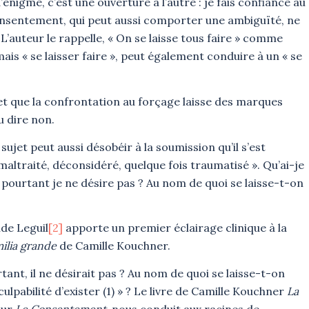
nigme, c’est une ouverture à l’autre : je fais confiance au
onsentement, qui peut aussi comporter une ambiguïté, ne
L’auteur le rappelle, « On se laisse tous faire » comme
ais « se laisser faire », peut également conduire à un « se
t que la confrontation au forçage laisse des marques
u dire non.
ujet peut aussi désobéir à la soumission qu’il s’est
 maltraité, déconsidéré, quelque fois traumatisé ». Qu’ai-je
pourtant je ne désire pas ? Au nom de quoi se laisse-t-on
lde Leguil
[2]
apporte un premier éclairage clinique à la
milia grande
de Camille Kouchner.
tant, il ne désirait pas ? Au nom de quoi se laisse-t-on
ulpabilité d’exister (1) » ? Le livre de Camille Kouchner
La
sur
Le Consentement,
nous conduit aux racines de