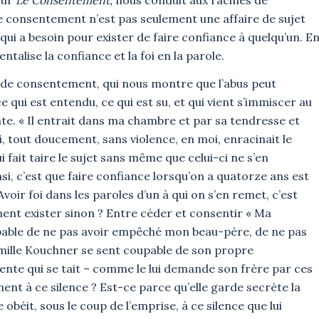
e consentement n’est pas seulement une affaire de sujet
t, qui a besoin pour exister de faire confiance à quelqu’un. E
talise la confiance et la foi en la parole.
ire de consentement, qui nous montre que l’abus peut
i est entendu, ce qui est su, et qui vient s’immiscer au
ente. « Il entrait dans ma chambre et par sa tendresse et
ui, tout doucement, sans violence, en moi, enracinait le
 qui fait taire le sujet sans même que celui-ci ne s’en
, c’est que faire confiance lorsqu’on a quatorze ans est
oir foi dans les paroles d’un à qui on s’en remet, c’est
ent exister sinon ? Entre céder et consentir « Ma
oupable de ne pas avoir empêché mon beau-père, de ne pas
 Camille Kouchner se sent coupable de son propre
nte qui se tait – comme le lui demande son frère par ces
iment à ce silence ? Est-ce parce qu’elle garde secrète la
le obéit, sous le coup de l’emprise, à ce silence que lui