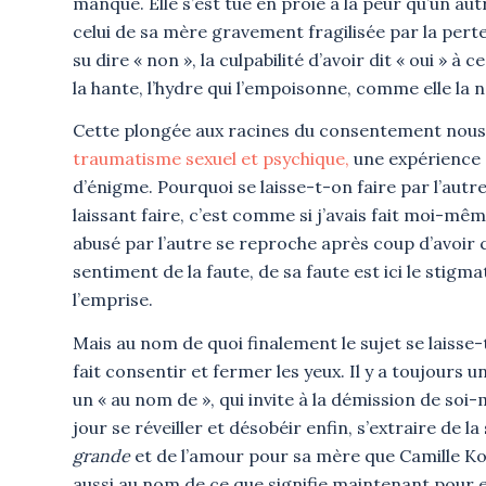
manque. Elle s’est tue en proie à la peur qu’un aut
celui de sa mère gravement fragilisée par la perte
su dire « non », la culpabilité d’avoir dit « oui » à
la hante, l’hydre qui l’empoisonne, comme elle la
Cette plongée aux racines du consentement nous mo
traumatisme sexuel et psychique,
une expérience d
d’énigme. Pourquoi se laisse-t-on faire par l’autre ? 
laissant faire, c’est comme si j’avais fait moi-même. 
abusé par l’autre se reproche après coup d’avoir 
sentiment de la faute, de sa faute est ici le stigma
l’emprise.
Mais au nom de quoi finalement le sujet se laisse-t
fait consentir et fermer les yeux. Il y a toujours un
un « au nom de », qui invite à la démission de soi
jour se réveiller et désobéir enfin, s’extraire de l
grande
et de l’amour pour sa mère que Camille Ko
aussi au nom de ce que signifie maintenant pour e