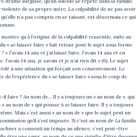
re drame surgisse, qu’un suicide se répète dans la famille,
 violente de sa propre mère. La culpabilité de ne pas avoir
 ce qu’elle n’a pas compris en se taisant, est désormais ce qui
 nomme.
ntre qu’à l’origine de la culpabilité ressentie, suite au
u « se laisser faire » fait retour pour le sujet sous forme
« J’avais 14 ans et j’ai laissé faire. J’avais 14 ans et en
J’avais 14 ans, je savais et je n’ai rien dit » (6). Le sujet
cédé à une situation qui forçait son consentement. Le
te de l’expérience du « se laisser faire » sous le coup de
-il faire ? Au nom de… Il y a toujours un « au nom de », qui
 « au nom de » qui pousse à se laisser faire. Il y a toujours
-même. Mais c’est aussi « au nom de » que le sujet peut un
a soumission qu’il s’est imposée. Si c’est au nom de
La familia
uchner a consenti un temps au silence, c’est peut-être
lle être une sœur, au nom de ce que signifie d’être devenu