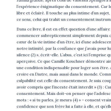
l’expérience énigmatique du consentement. Car l
libre et éclairé. Il touche au plus intime d’un suje
ce sens, celui qui trahit un consentement instrumen
Dans ce livre, il est en effet question d’une affa
commencer subrepticement simplement depuis ce qu
cœur de la vie intime d’un être, ici d’une adolesc
notre intimité, par la confiance que j’avais pour l
silence (2) », écrit-elle. L’abus, c’est ici l’emprise
aperçoive. Ce que Camille Kouchner démontre ainsi
une condition indispensable pour loger son être. Av
croire en l’Autre, mais aussi dans le monde. Comm
culpabilité est celle du consentement. Je suis c
avoir compris que l’inceste était interdit » (3) :
consentement. Mais doit-on penser que l’adolesce
mots : « si tu parles, je meurs (4) » – consent vra
confidence que son frère lui a faite à elle, et qu’el