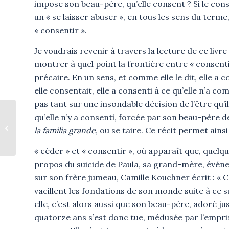
impose son beau-père, qu’elle consent ? Si le cons
un « se laisser abuser », en tous les sens du terme,
« consentir ».
Je voudrais revenir à travers la lecture de ce livr
montrer à quel point la frontière entre « consenti
précaire. En un sens, et comme elle le dit, elle a c
elle consentait, elle a consenti à ce qu’elle n’a c
pas tant sur une insondable décision de l’être qu’il 
qu’elle n’y a consenti, forcée par son beau-père de
L’alcool au féminin
la familia grande
, ou se taire. Ce récit permet ain
« céder » et « consentir », où apparaît que, quelq
propos du suicide de Paula, sa grand-mère, événe
sur son frère jumeau, Camille Kouchner écrit : « Ce 
vacillent les fondations de son monde suite à ce s
elle, c’est alors aussi que son beau-père, adoré j
quatorze ans s’est donc tue, médusée par l’empris