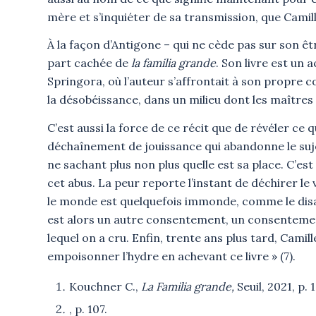
mère et s’inquiéter de sa transmission, que Camil
À la façon d’Antigone – qui ne cède pas sur son êt
part cachée de
la familia grande
. Son livre est un
Springora, où l’auteur s’affrontait à son propre 
la désobéissance, dans un milieu dont les maîtres mo
C’est aussi la force de ce récit que de révéler ce q
déchaînement de jouissance qui abandonne le sujet
ne sachant plus non plus quelle est sa place. C’es
cet abus. La peur reporte l’instant de déchirer le v
le monde est quelquefois immonde, comme le disait
est alors un autre consentement, un consentemen
lequel on a cru. Enfin, trente ans plus tard, Camil
empoisonner l’hydre en achevant ce livre » (7).
Kouchner C.,
La Familia grande,
Seuil, 2021, p. 1
, p. 107.